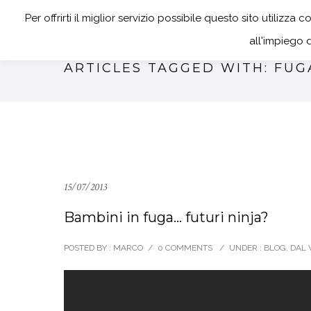
CORSI BAMBINI E
Per offrirti il miglior servizio possibile questo sito utiliz
all'impiego 
ARTICLES TAGGED WITH: FUG
15/07/2013
Bambini in fuga… futuri ninja?
POSTED BY : MARCO
/
0 COMMENTS
/
UNDER :
BLOG
,
DAL