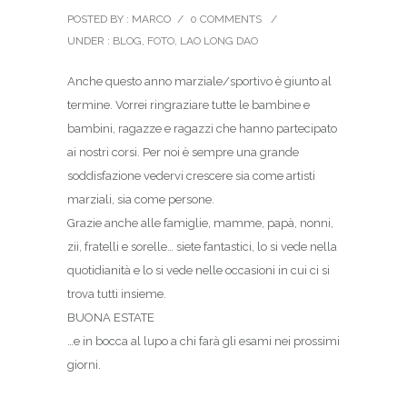
POSTED BY : MARCO
/
0 COMMENTS
/
UNDER :
BLOG
,
FOTO
,
LAO LONG DAO
Anche questo anno marziale/sportivo è giunto al
termine. Vorrei ringraziare tutte le bambine e
bambini, ragazze e ragazzi che hanno partecipato
ai nostri corsi. Per noi è sempre una grande
soddisfazione vedervi crescere sia come artisti
marziali, sia come persone.
Grazie anche alle famiglie, mamme, papà, nonni,
zii, fratelli e sorelle… siete fantastici, lo si vede nella
quotidianità e lo si vede nelle occasioni in cui ci si
trova tutti insieme.
BUONA ESTATE
…e in bocca al lupo a chi farà gli esami nei prossimi
giorni.