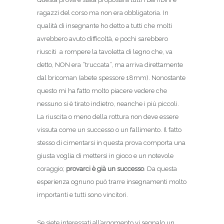
ragazzi del corso ma non era obbligatoria. In
qualità di insegnante ho detto a tutti che molti
avrebbero avuto difficoltà, e pochi sarebbero
riusciti a rompere la tavoletta di legno che, va
detto, NON era “truccata”, ma arriva direttamente
dal bricoman (abete spessore 18mm). Nonostante
questo mi ha fatto molto piacere vedere che
nessuno si è tirato indietro, neanche i più piccoli.
La riuscita o meno della rottura non deve essere
vissuta come un successo o un fallimento. Il fatto
stesso di cimentarsi in questa prova comporta una
giusta voglia di mettersi in gioco e un notevole
coraggio;
provarci è già un successo
. Da questa
esperienza ognuno può trarre insegnamenti molto
importanti e tutti sono vincitori.
Se siete interessati all’argomento vi segnalo un