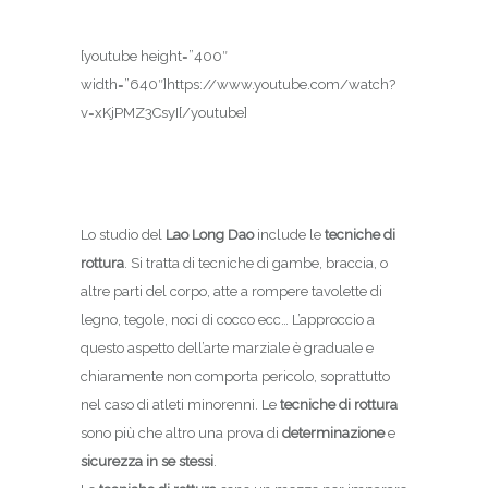
[youtube height=”400″
width=”640″]https://www.youtube.com/watch?
v=xKjPMZ3CsyI[/youtube]
Lo studio del
Lao Long Dao
include le
tecniche di
rottura
. Si tratta di tecniche di gambe, braccia, o
altre parti del corpo, atte a rompere tavolette di
legno, tegole, noci di cocco ecc… L’approccio a
questo aspetto dell’arte marziale è graduale e
chiaramente non comporta pericolo, soprattutto
nel caso di atleti minorenni. Le
tecniche di rottura
sono più che altro una prova di
determinazione
e
sicurezza in se stessi
.