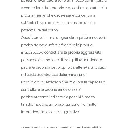
Le
tecniche di rottura
sono un mezzo per imparare
a controllare sia il proprio corpo, sia e soprattutto la
propria mente, che deve essere concentrata
sull’obbiettivo e determinata a usare tutte le
potenzialità del corpo.
Queste prove hanno un
grande impatto emotivo
, il
praticante deve infatti affrontare le proprie
insicurezze e
controllare la propria aggressività
passando da uno stato di tranquillità, tensione, o
paura (a seconda del proprio carattere) a uno stato
di
lucida e controllata determinazione
.
Lo studio di queste tecniche migliora la capacità di
controllare le proprie emozioni
ed è
particolarmente indicato sia per chi è molto
timido, insicuro, timoroso, sia per chi è molto
impulsivo, impaziente, aggressivo.
Questa prova è stata proposta a tutti i bambini e